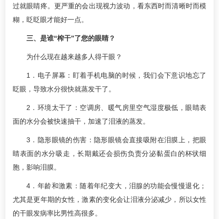
过就眼睛疼。更严重的会出现视力波动，看东西时而清晰时而模
糊，眨眨眼才能好一点。
三、是谁“榨干”了您的眼睛？
为什么现在越来越多人得干眼？
1．电子屏幕：盯着手机电脑的时候，我们会下意识地忘了
眨眼，导致水分很快就蒸发干了。
2．环境太干了：空调房、暖气房里空气湿度极低，眼睛表
面的水分会被快速抽干，加速了泪液的蒸发。
3．隐形眼镜的伤害：隐形眼镜会直接吸附在泪膜上，把眼
睛表面的水分吸走，长期戴还会损伤负责分泌黏蛋白的杯状细
胞，影响泪膜。
4．年龄和激素：随着年纪变大，泪腺的功能会慢慢退化；
尤其是更年期的女性，激素的变化会让泪液分泌减少，所以女性
的干眼发病率比男性高很多。