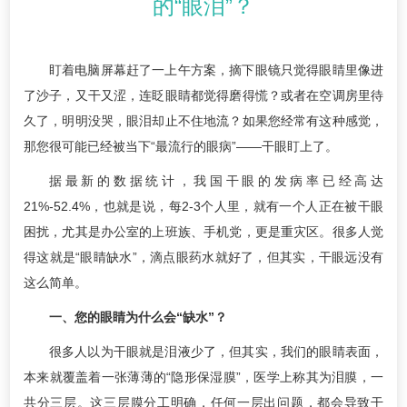
的“眼泪”？
盯着电脑屏幕赶了一上午方案，摘下眼镜只觉得眼睛里像进
了沙子，又干又涩，连眨眼睛都觉得磨得慌？或者在空调房里待
久了，明明没哭，眼泪却止不住地流？如果您经常有这种感觉，
那您很可能已经被当下“最流行的眼病”——干眼盯上了。
据最新的数据统计，我国干眼的发病率已经高达
21%-52.4%，也就是说，每2-3个人里，就有一个人正在被干眼
困扰，尤其是办公室的上班族、手机党，更是重灾区。很多人觉
得这就是“眼睛缺水”，滴点眼药水就好了，但其实，干眼远没有
这么简单。
一、您的眼睛为什么会“缺水”？
很多人以为干眼就是泪液少了，但其实，我们的眼睛表面，
本来就覆盖着一张薄薄的“隐形保湿膜”，医学上称其为泪膜，一
共分三层。这三层膜分工明确，任何一层出问题，都会导致干