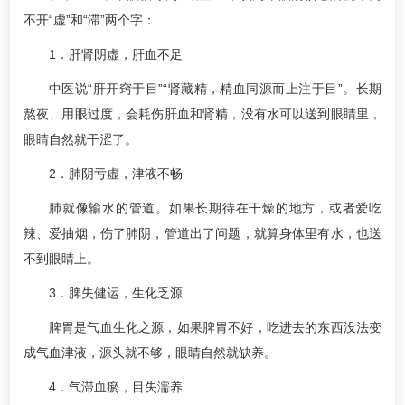
不开“虚”和“滞”两个字：
1．肝肾阴虚，肝血不足
中医说“肝开窍于目”“肾藏精，精血同源而上注于目”。长期
熬夜、用眼过度，会耗伤肝血和肾精，没有水可以送到眼睛里，
眼睛自然就干涩了。
2．肺阴亏虚，津液不畅
肺就像输水的管道。如果长期待在干燥的地方，或者爱吃
辣、爱抽烟，伤了肺阴，管道出了问题，就算身体里有水，也送
不到眼睛上。
3．脾失健运，生化乏源
脾胃是气血生化之源，如果脾胃不好，吃进去的东西没法变
成气血津液，源头就不够，眼睛自然就缺养。
4．气滞血瘀，目失濡养