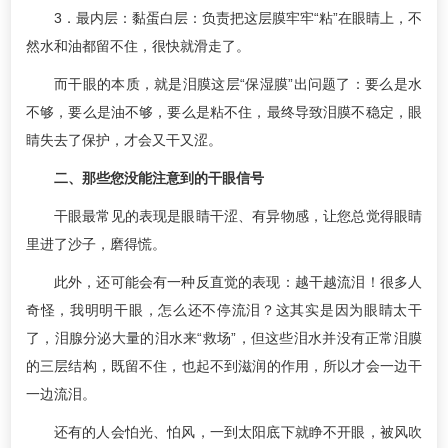
3．最内层：黏蛋白层：负责把这层膜牢牢“粘”在眼睛上，不
然水和油都留不住，很快就滑走了。
而干眼的本质，就是泪膜这层“保湿膜”出问题了：要么是水
不够，要么是油不够，要么是粘不住，最终导致泪膜不稳定，眼
睛失去了保护，才会又干又涩。
二、那些您没能注意到的干眼信号
干眼最常见的表现是眼睛干涩、有异物感，让您总觉得眼睛
里进了沙子，磨得慌。
此外，还可能会有一种反直觉的表现：越干越流泪！很多人
奇怪，我明明干眼，怎么还不停流泪？这其实是因为眼睛太干
了，泪腺分泌大量的泪水来“救场”，但这些泪水并没有正常泪膜
的三层结构，既留不住，也起不到滋润的作用，所以才会一边干
一边流泪。
还有的人会怕光、怕风，一到太阳底下就睁不开眼，被风吹