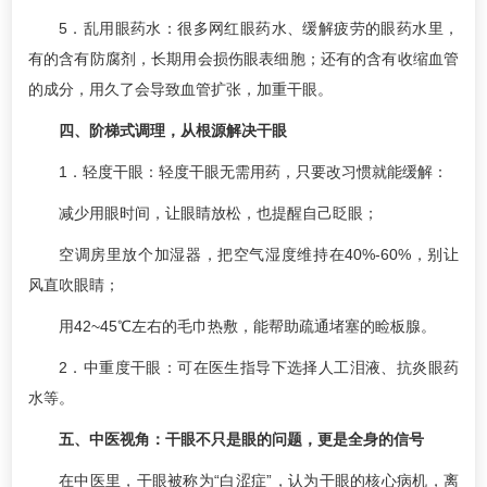
5．乱用眼药水：很多网红眼药水、缓解疲劳的眼药水里，
有的含有防腐剂，长期用会损伤眼表细胞；还有的含有收缩血管
的成分，用久了会导致血管扩张，加重干眼。
四、阶梯式调理，从根源解决干眼
1．轻度干眼：轻度干眼无需用药，只要改习惯就能缓解：
减少用眼时间，让眼睛放松，也提醒自己眨眼；
空调房里放个加湿器，把空气湿度维持在40%-60%，别让
风直吹眼睛；
用42~45℃左右的毛巾热敷，能帮助疏通堵塞的睑板腺。
2．中重度干眼：可在医生指导下选择人工泪液、抗炎眼药
水等。
五、中医视角：干眼不只是眼的问题，更是全身的信号
在中医里，干眼被称为“白涩症”，认为干眼的核心病机，离