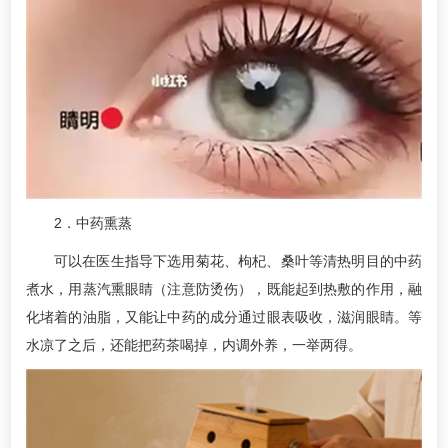
2．中药熏蒸
可以在医生指导下选用菊花、枸杞、桑叶等清热明目的中药
煮水，用蒸汽熏眼睛（注意防烫伤），既能起到热敷的作用，融
化堵着的油脂，又能让中药的成分通过眼表吸收，滋润眼睛。等
水凉了之后，还能把药茶喝掉，内调外养，一举两得。