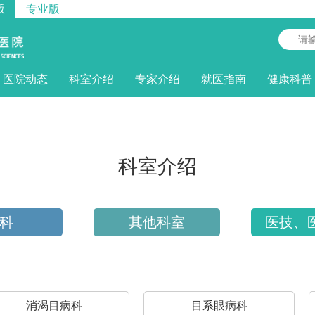
版
专业版
医院动态
科室介绍
专家介绍
就医指南
健康科普
科室介绍
科
其他科室
医技、
消渴目病科
目系眼病科