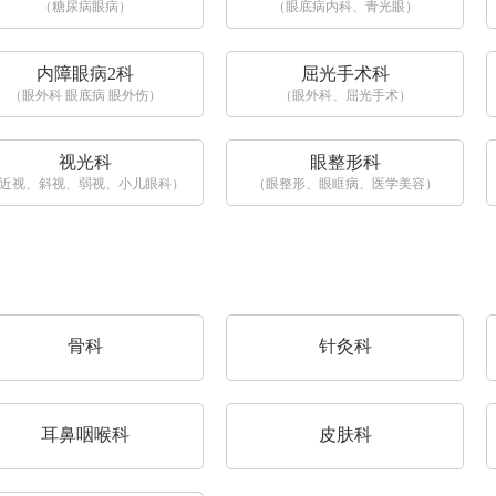
（糖尿病眼病）
（眼底病内科、青光眼）
内障眼病2科
屈光手术科
（眼外科 眼底病 眼外伤）
（眼外科、屈光手术）
视光科
眼整形科
近视、斜视、弱视、小儿眼科）
（眼整形、眼眶病、医学美容）
骨科
针灸科
耳鼻咽喉科
皮肤科