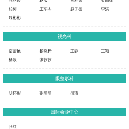
张丽霞
杨薇
肖桂荣
梁丽娜
柏梅
王军杰
赵子德
李满
魏彬彬
视光科
宿蕾艳
杨晓桦
王静
王颖
杨歌
张莎莎
眼整形科
胡怀彬
张明明
胡瑛
国际会诊中心
张红