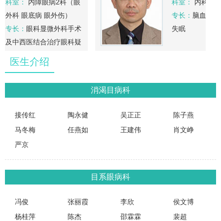
科室：
内障眼病2科（眼
科室：
内科
外科 眼底病 眼外伤）
专长：
脑血管病
专长：
眼科显微外科手术
失眠
及中西医结合治疗眼科疑
难病。重点研究视网膜
医生介绍
血…
消渴目病科
接传红
陶永健
吴正正
陈子燕
马冬梅
任燕如
王建伟
肖文峥
严京
目系眼病科
冯俊
张丽霞
李欣
侯文博
杨桂萍
陈杰
邵霖霖
裴超