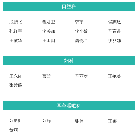
口腔科
成鹏飞
程君卫
韩宇
侯惠敏
孔祥宇
李美加
李小姣
马育霞
王敏华
王田田
魏伦全
伊丽娜
妇科
王东红
曹茜
马丽爽
王艳英
张茜薇
耳鼻咽喉科
刘勇刚
刘静
张伟
王娜
黄丽