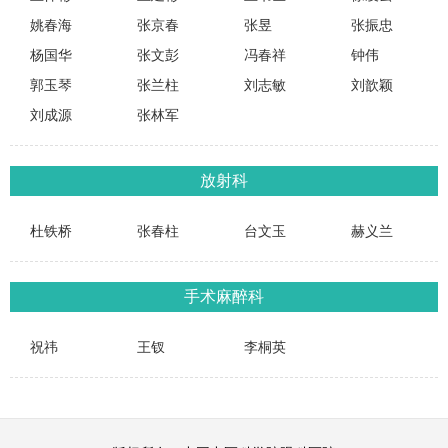
姚春海
张京春
张昱
张振忠
杨国华
张文彭
冯春祥
钟伟
郭玉琴
张兰柱
刘志敏
刘歆颖
刘成源
张林军
放射科
杜铁桥
张春柱
台文玉
赫义兰
手术麻醉科
祝祎
王钗
李桐英