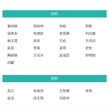
内科
秦绍林
高铸烨
孙睦
荆鲁
温艳东
焦拥政
侯宪聚
刘志敏
杨玉霞
崔岩
孔屹
马克信
富苏
李烁
孟萌
舒忻
陶丽丽
王佳兴
赵成思
郭明阳
武麟
骨科
高云
朱瑜琪
王智耀
张帅
赵光
信天翔
刘风华