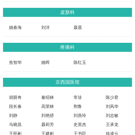
皮肤科
姚春海
刘洋
聂晨
疼痛科
焦智华
姚晖
陈红玉
京西国医馆
胡荫奇
秦绍林
常珍
陈少君
段长春
高荣林
荆鲁
刘风华
刘静
刘艳骄
刘燕玲
刘志敏
马晓昌
聂莉芳
史英杰
王承龙
王怀彬
王建彬
王书臣
徐凌云