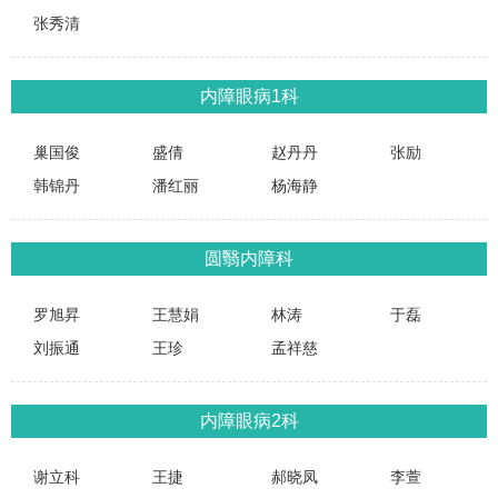
张秀清
内障眼病1科
巢国俊
盛倩
赵丹丹
张励
韩锦丹
潘红丽
杨海静
圆翳内障科
罗旭昇
王慧娟
林涛
于磊
刘振通
王珍
孟祥慈
内障眼病2科
谢立科
王捷
郝晓凤
李萱