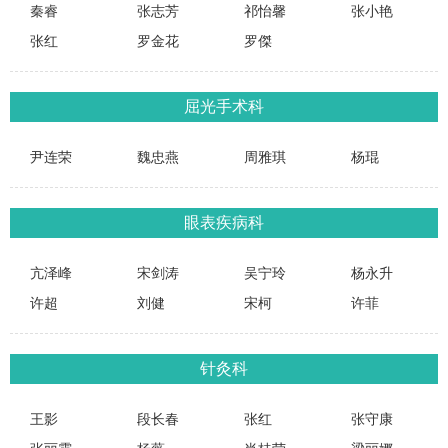
秦睿
张志芳
祁怡馨
张小艳
张红
罗金花
罗傑
屈光手术科
尹连荣
魏忠燕
周雅琪
杨琨
眼表疾病科
亢泽峰
宋剑涛
吴宁玲
杨永升
许超
刘健
宋柯
许菲
针灸科
王影
段长春
张红
张守康