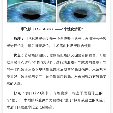
二、半飞秒（FS-LASIK）——“个性化矫正”
原理：
用飞秒激光先制作一个角膜瓣并掀开，再用准分子激
光进行切削，最后将瓣复位。手术需两种激光联合使用。
优点：
节省角膜组织，度数高但角膜又偏薄者的福音。可根
据角膜形态进行“个性化切削”，进行地形图引导或波前像差引导
的手术以矫正角膜不规则散光或术后残留的高阶像差。术后视觉
质量好；矫正范围更广，适合散光度数高、对夜间视力有较高要
求的人群。
缺点：
切口约20毫米，有角膜瓣，相当于黑眼球上的一
个“盖子”，术后眼球受到外力碰撞有“盖子”掀开或错位的风险；
术后干眼发生率比全飞秒略高。