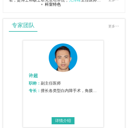
名，是博士和硕士研究生培养点，
亢泽峰
主任医师…
更多>>
科室特色
专家团队
更多>>
许超
刘健
职称：
副主任医师
职称：
。</p…
专长：
擅长各类型白内障手术，角膜移植手术等眼前段手术。
专长：
详情介绍