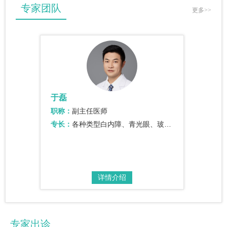
专家团队
更多>>
于磊
刘振
职称：
副主任医师
职称：
声乳化手…
专长：
各种类型白内障、青光眼、玻璃体、视网膜、黄斑病变的诊治。
专长：
详情介绍
专家出诊