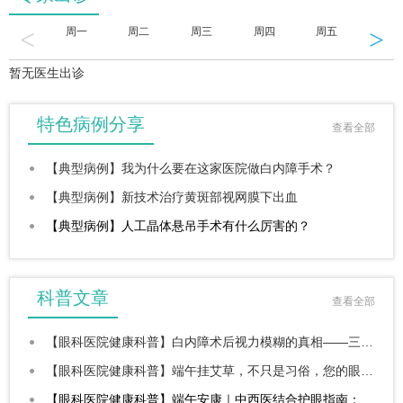
<
>
周一
周二
周三
周四
周五
周六
暂无医生出诊
特色病例分享
查看全部
【典型病例】我为什么要在这家医院做白内障手术？
【典型病例】新技术治疗黄斑部视网膜下出血
【典型病例】人工晶体悬吊手术有什么厉害的？
科普文章
查看全部
【眼科医院健康科普】白内障术后视力模糊的真相——三大“二次杀手”与五大黄金法则
【眼科医院健康科普】端午挂艾草，不只是习俗，您的眼睛可能正需要它
【眼科医院健康科普】端午安康｜中西医结合护眼指南：佳节有度，守护明眸清亮