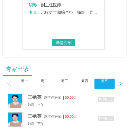
职称：
副主任医师
职称：
位埋线…
专长：
治疗更年期综合征、痛经、异常子宫出血、、多囊卵巢综合征、不孕不育、月经失调、…
专长：
详情介绍
专家出诊
<
>
周一
周二
周三
周四
周五
周六
王艳英
副主任医师 |
60.00
元
时间已过
妇科 |
上午
王艳英
副主任医师 |
60.00
元
时间已过
妇科 |
下午