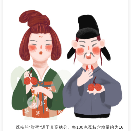
荔枝的“甜蜜”源于其高糖分。每100克荔枝含糖量约为16