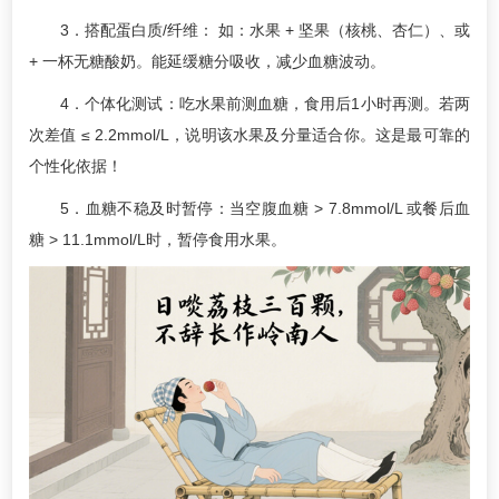
3．搭配蛋白质/纤维： 如：水果 + 坚果（核桃、杏仁）、或
+ 一杯无糖酸奶。能延缓糖分吸收，减少血糖波动。
4．个体化测试：吃水果前测血糖，食用后1小时再测。若两
次差值 ≤ 2.2mmol/L，说明该水果及分量适合你。这是最可靠的
个性化依据！
5．血糖不稳及时暂停：当空腹血糖 > 7.8mmol/L 或餐后血
糖 > 11.1mmol/L时，暂停食用水果。