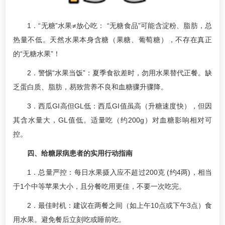
1．“无糖”水果≠放心吃： “无糖食品”可能含淀粉、脂肪，总
热量不低。天然水果本身含糖（果糖、葡萄糖），不存在真正
的“无糖水果”！
2．警惕“水果当饭”：夏季食欲差时，勿用水果替代正餐。缺
乏蛋白质、脂肪，易致营养不良和血糖骤升骤降。
3．西瓜GI高但GL低：西瓜GI值虽高（升糖速度快），但因
其含水量大，GL值低。适量吃（约200g）对血糖影响相对可
控。
四、给糖尿病患者的实用行动指南
1．总量严控：每日水果摄入应不超过200克 (约4两)，相当
于1个中等苹果大小，且分餐吃用更佳，不要一次吃完。
2．最佳时机：建议在两餐之间（如上午10点或下午3点）食
用水果。避免餐后立刻吃或睡前吃。