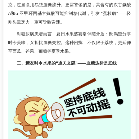
克，过量食用易致血糖骤升。更需警惕的是，其含有的次甘氨酸
A和α-亚甲环丙基甘氨酸可能抑制糖代谢，引发 “荔枝病”——轻
则头晕乏力，重可导致昏迷。
对糖尿病患者而言，夏日水果盛宴常伴随矛盾：既渴望分享
时令美味，又担忧血糖失控。这种困扰，不仅限于荔枝，更延伸
至西瓜、芒果、葡萄等夏季水果。
二、糖友时令水果的“通关文牒”——血糖达标是底线