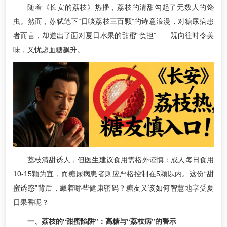
随着《长安的荔枝》热播，荔枝的清甜勾起了无数人的馋
虫。然而，苏轼笔下“日啖荔枝三百颗”的诗意浪漫，对糖尿病患
者而言，却道出了面对夏日水果的甜蜜“负担”——既向往时令美
味，又忧虑血糖飙升。
荔枝清甜诱人，但医生建议食用需格外谨慎：成人每日食用
10-15颗为宜，而糖尿病患者则应严格控制在5颗以内。这份“甜
蜜诱惑”背后，藏着哪些健康密码？糖友又该如何智慧地享受夏
日果香呢？
一、荔枝的“甜蜜陷阱”：高糖与“荔枝病”的警示