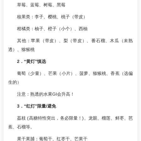
草莓、蓝莓、树莓、黑莓
核果类：李子、樱桃、桃子（带皮）
柑橘类：柚子、橙子（小个）、西柚
其他：苹果（带皮）、梨（带皮）、番石榴、木瓜（未熟
透）、猕猴桃
2．“黄灯”慎选
葡萄（少量）、芒果（小片）、菠萝、猕猴桃、香蕉（选偏
生的）
注意：熟透的水果GI会升高！
3．“红灯”限量/避免
荔枝 (高糖特性突出，务必限量！)、龙眼、榴莲、鲜枣、芭
蕉、石榴等。
果干果脯：葡萄干、红枣干、芒果干