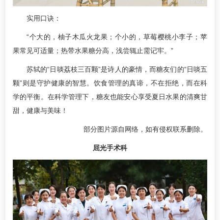
实用口诀：
“个大的，柚子木瓜火龙果；个小的，草莓樱桃小李子；苹
果常见可适量；热带水果糖分高，浅尝辄止需记牢。”
苏轼的“日啖荔枝三百颗”是诗人的豪情，而糖友们的“日啖五
颗”则是守护健康的智慧。饮食管理的真谛，不在拒绝，而在科
学的平衡。在科学管理下，糖友也能安心享受夏日水果的清爽甘
甜，健康与美味！
部分图片源自网络，如有侵权联系删除。
屈光手术科