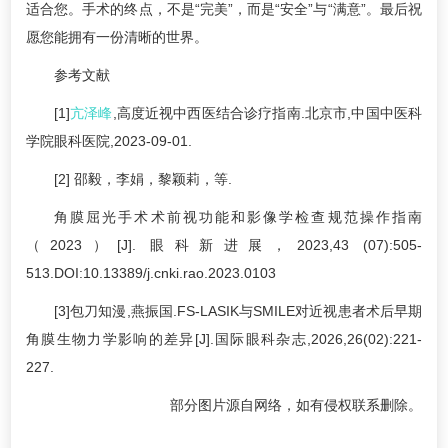
适合您。手术的终点，不是“完美”，而是“安全”与“满意”。最后祝
愿您能拥有一份清晰的世界。
参考文献
[1]
亢泽峰
,高度近视中西医结合诊疗指南.北京市,中国中医科
学院眼科医院,2023-09-01.
[2] 邵毅，李娟，黎颖莉，等.
角膜屈光手术术前视功能和影像学检查规范操作指南
（2023）[J]. 眼科新进展，2023,43 (07):505-
513.DOI:10.13389/j.cnki.rao.2023.0103
[3]包刀知漫,燕振国.FS-LASIK与SMILE对近视患者术后早期
角膜生物力学影响的差异[J].国际眼科杂志,2026,26(02):221-
227.
部分图片源自网络，如有侵权联系删除。