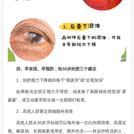
四、早发现、早预防，给30岁的您三个建议
1．别把视力下降都归咎于“视疲劳”或“近视加深”
如果验光后矫正视力不理想，或者换了新眼镜依然觉得“雾
蒙蒙”，请主动要求医生做一次裂隙灯检查。
2．高危人群要定期做眼科筛查
高危人群从30岁开始就可以每年做一次白内障筛查。高度近
视、糖尿病、长期激素使用史、眼外伤史——有这些情况的人，