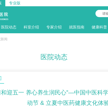
版
专业版
医院动态
科室介绍
专家介绍
就医指南
健康科普
院新闻
医院动态
闻
清和迎五一 养心养生润民心”—中国中医科
动节 & 立夏中医药健康文化体