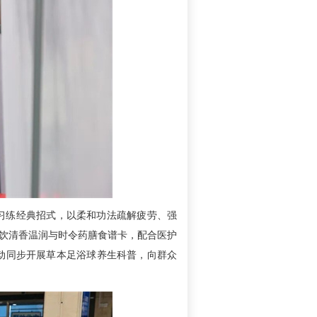
习练经典招式，以柔和功法疏解疲劳、强
茶饮清香温润与时令药膳食谱卡，配合医护
动同步开展草本足浴球养生科普，向群众