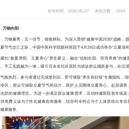
发布时间：2026-05-07
浏览次数：
3164
 万物向阳
，万物蕃秀；五一佳节，致敬耕耘。为深入贯彻“健康中国2030”战略，
夏节气交汇之际，中国中医科学院眼科医院于4月28日成功举办“立夏清和
紧扣“春夏养阳、立夏养心”养生要义，融合“动则生阳、劳而养身”的
源、手工实践融为一体，吸引百余名社区居民与就诊群众踊跃参与，在沉
气氛热烈，参与者通过完成签到后，即可领取“养生有好报”专属报纸，
动专区，群众可抽取立夏节气明信片，医护人员围绕立夏养心、起居调养
病先防的健康理念。为进一步满足群众健康需求，活动特邀医院老年病及
提供免费义诊与个性化健康咨询服务，结合时令特点与个人体质给出专业
药健康服务。