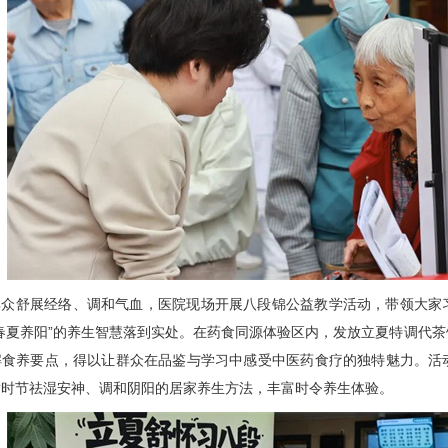
群众舒展经络、调和气血，医院现场开展八段锦公益教学活动，带领大家
春夏养阳”的养生智慧落到实处。在药食同源体验区内，发放立夏特调代
解食养要点，得以让群众在品鉴与学习中感受中医药食疗的独特魅力。活
替时节祛湿安神、调和阴阳的居家养生方法，丰富时令养生体验。