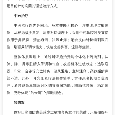
是目前针对病因的理想治疗方式。
中医治疗
中医治疗以内外同治、标本兼顾为核心，注重调理过敏体
质，从根源减少复发。局部对症调理上，采用中药鼻腔冲洗直接
作用于鼻黏膜，清热通窍、祛风止痒；配合皮内针持续刺激穴
位，增强局部调节能力，快速改善鼻塞、流涕等症状。
整体体质调理上，通过辨证施治开具个体化中药汤剂，从
肺、脾、肾等脏腑入手调和气血，改善机体过敏状态；选取迎
香、印堂、合谷等穴位针灸，疏风通络、宣肺通窍，高效缓解鼻
部不适。此外，耳穴压丸疗法操作简单，方便患者长期自我管
理，通过刺激耳部反射区调节脏腑功能，辅助抗过敏、稳定体
质，充分体现 “治未病” 的调理理念。
预防篇
做好日常预防也是减少过敏性鼻炎发作的关键，只要做好环