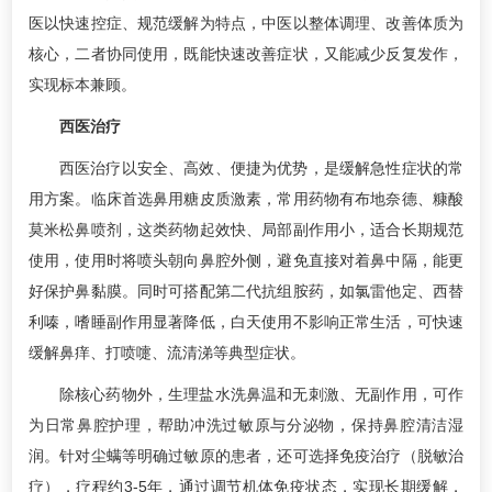
医以快速控症、规范缓解为特点，中医以整体调理、改善体质为
核心，二者协同使用，既能快速改善症状，又能减少反复发作，
实现标本兼顾。
西医治疗
西医治疗以安全、高效、便捷为优势，是缓解急性症状的常
用方案。临床首选鼻用糖皮质激素，常用药物有布地奈德、糠酸
莫米松鼻喷剂，这类药物起效快、局部副作用小，适合长期规范
使用，使用时将喷头朝向鼻腔外侧，避免直接对着鼻中隔，能更
好保护鼻黏膜。同时可搭配第二代抗组胺药，如氯雷他定、西替
利嗪，嗜睡副作用显著降低，白天使用不影响正常生活，可快速
缓解鼻痒、打喷嚏、流清涕等典型症状。
除核心药物外，生理盐水洗鼻温和无刺激、无副作用，可作
为日常鼻腔护理，帮助冲洗过敏原与分泌物，保持鼻腔清洁湿
润。针对尘螨等明确过敏原的患者，还可选择免疫治疗（脱敏治
疗），疗程约3-5年，通过调节机体免疫状态，实现长期缓解，