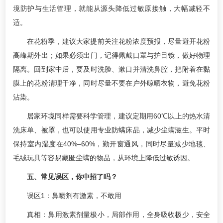
境防护与生活管理，就能从源头降低过敏原接触，大幅减轻不
适。
在花粉季，建议大家提前关注花粉浓度预报，尽量避开花粉
高峰期外出；如果必须出门，记得佩戴口罩与护目镜，做好物理
隔离。回到家中后，要及时洗脸、漱口并清洗鼻腔，把附着在黏
膜上的花粉清理干净，同时尽量不要在户外晾晒衣物，避免花粉
沾染。
居家环境同样需要科学管理，建议定期用60℃以上的热水清
洗床单、被罩，也可以使用专业防螨床品，减少尘螨滋生。平时
保持室内湿度在40%–60%，勤开窗通风，同时尽量减少地毯、
毛绒玩具等容易藏匿尘螨的物品，从环境上降低过敏诱因。
五、常见误区，你中招了吗？
误区1：鼻喷剂有激素，不敢用
真相：鼻用激素剂量极小，局部作用，全身吸收极少，安全