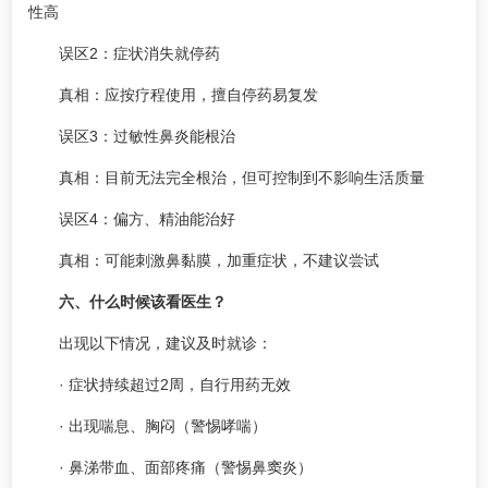
性高
误区2：症状消失就停药
真相：应按疗程使用，擅自停药易复发
误区3：过敏性鼻炎能根治
真相：目前无法完全根治，但可控制到不影响生活质量
误区4：偏方、精油能治好
真相：可能刺激鼻黏膜，加重症状，不建议尝试
六、什么时候该看医生？
出现以下情况，建议及时就诊：
· 症状持续超过2周，自行用药无效
· 出现喘息、胸闷（警惕哮喘）
· 鼻涕带血、面部疼痛（警惕鼻窦炎）