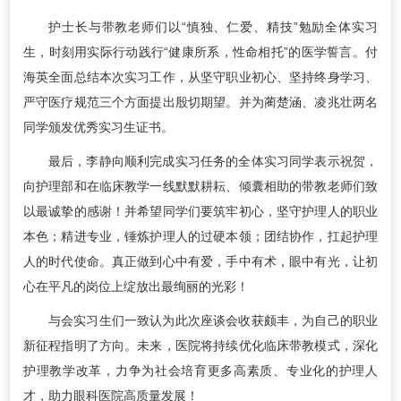
护士长与带教老师们以“慎独、仁爱、精技”勉励全体实习
生，时刻用实际行动践行“健康所系，性命相托”的医学誓言。付
海英全面总结本次实习工作，从坚守职业初心、坚持终身学习、
严守医疗规范三个方面提出殷切期望。并为蔺楚涵、凌兆壮两名
同学颁发优秀实习生证书。
最后，李静向顺利完成实习任务的全体实习同学表示祝贺，
向护理部和在临床教学一线默默耕耘、倾囊相助的带教老师们致
以最诚挚的感谢！并希望同学们要筑牢初心，坚守护理人的职业
本色；精进专业，锤炼护理人的过硬本领；团结协作，扛起护理
人的时代使命。真正做到心中有爱，手中有术，眼中有光，让初
心在平凡的岗位上绽放出最绚丽的光彩！
与会实习生们一致认为此次座谈会收获颇丰，为自己的职业
新征程指明了方向。未来，医院将持续优化临床带教模式，深化
护理教学改革，力争为社会培育更多高素质、专业化的护理人
才，助力眼科医院高质量发展！