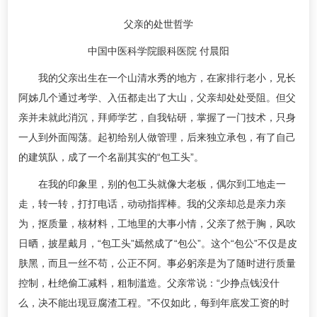
父亲的处世哲学
中国中医科学院眼科医院 付晨阳
我的父亲出生在一个山清水秀的地方，在家排行老小，兄长
阿姊几个通过考学、入伍都走出了大山，父亲却处处受阻。但父
亲并未就此消沉，拜师学艺，自我钻研，掌握了一门技术，只身
一人到外面闯荡。起初给别人做管理，后来独立承包，有了自己
的建筑队，成了一个名副其实的“包工头”。
在我的印象里，别的包工头就像大老板，偶尔到工地走一
走，转一转，打打电话，动动指挥棒。我的父亲却总是亲力亲
为，抠质量，核材料，工地里的大事小情，父亲了然于胸，风吹
日晒，披星戴月，“包工头”嫣然成了“包公”。这个“包公”不仅是皮
肤黑，而且一丝不苟，公正不阿。事必躬亲是为了随时进行质量
控制，杜绝偷工减料，粗制滥造。父亲常说：“少挣点钱没什
么，决不能出现豆腐渣工程。”不仅如此，每到年底发工资的时