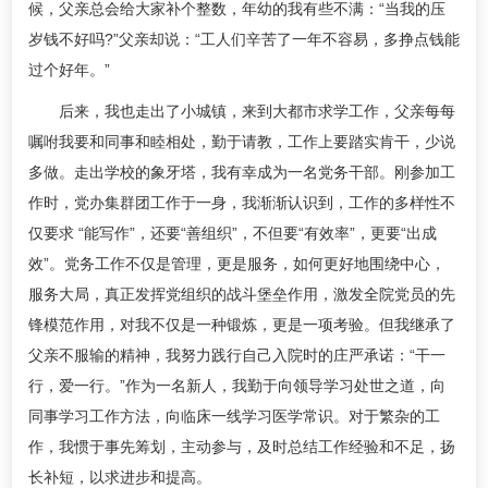
候，父亲总会给大家补个整数，年幼的我有些不满：“当我的压
岁钱不好吗?”父亲却说：“工人们辛苦了一年不容易，多挣点钱能
过个好年。”
后来，我也走出了小城镇，来到大都市求学工作，父亲每每
嘱咐我要和同事和睦相处，勤于请教，工作上要踏实肯干，少说
多做。走出学校的象牙塔，我有幸成为一名党务干部。刚参加工
作时，党办集群团工作于一身，我渐渐认识到，工作的多样性不
仅要求 “能写作”，还要“善组织”，不但要“有效率”，更要“出成
效”。党务工作不仅是管理，更是服务，如何更好地围绕中心，
服务大局，真正发挥党组织的战斗堡垒作用，激发全院党员的先
锋模范作用，对我不仅是一种锻炼，更是一项考验。但我继承了
父亲不服输的精神，我努力践行自己入院时的庄严承诺：“干一
行，爱一行。”作为一名新人，我勤于向领导学习处世之道，向
同事学习工作方法，向临床一线学习医学常识。对于繁杂的工
作，我惯于事先筹划，主动参与，及时总结工作经验和不足，扬
长补短，以求进步和提高。