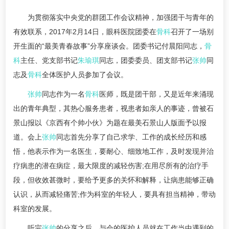
为贯彻落实中央党的群团工作会议精神，加强团干与青年的
有效联系，2017年2月14日，眼科医院团委在
骨科
召开了一场别
开生面的“最美青春故事”分享座谈会。团委书记付晨阳同志，
骨
科
主任、党支部书记
朱瑜琪
同志，团委委员、团支部书记
张帅
同
志及
骨科
全体医护人员参加了会议。
张帅
同志作为一名
骨科
医师，既是团干部，又是近年来涌现
出的青年典型，其热心服务患者，视患者如亲人的事迹，曾被石
景山报以《京西有个帅小伙》为题在最美石景山人版面予以报
道。会上
张帅
同志首先分享了自己求学、工作的成长经历和感
悟，他表示作为一名医生，要耐心、细致地工作，及时发现并治
疗病患的潜在病症，最大限度的减轻伤害;在用尽所有的治疗手
段，但收效甚微时，要给予更多的关怀和解释，让病患能够正确
认识，从而减轻痛苦;作为科室的年轻人，要具有担当精神，带动
科室的发展。
听完
张帅
的分享之后，与会的医护人员就在工作当中遇到的